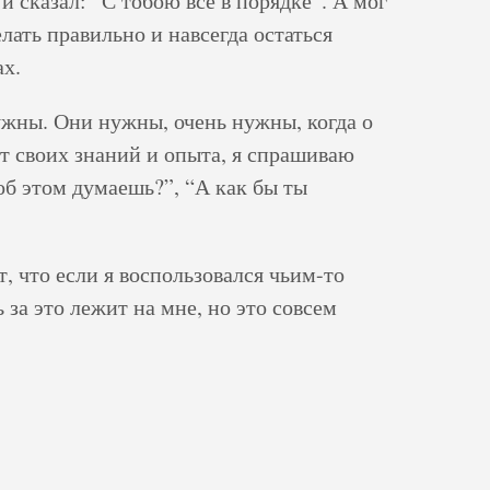
и сказал: “С тобою все в порядке”. А мог
елать правильно и навсегда остаться
ах.
нужны. Они нужны, очень нужны, когда о
ет своих знаний и опыта, я спрашиваю
б этом думаешь?”, “А как бы ты
 что если я воспользовался чьим-то
ь за это лежит на мне, но это совсем