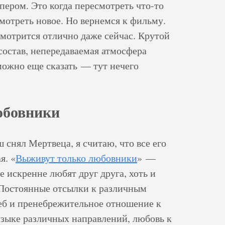
рпером. Это когда пересмотреть что-то
смотреть новое. Но вернемся к фильму.
 смотрится отлично даже сейчас. Крутой
состав, непередаваемая атмосфера
 можно еще сказать — тут нечего
юбовники
снял Мертвеца, я считаю, что все его
я. «
Выживут только любовники
» —
е искренне любят друг друга, хоть и
 Постоянные отсылки к различным
еб и пренебрежительное отношение к
узыке различных направлений, любовь к