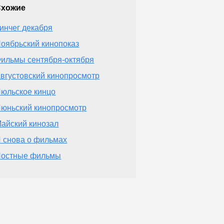
Схожие
инчег декабря
оябрьский кинопоказ
ильмы сентября-октября
вгустовский кинопросмотр
юльское кинцо
юньский кинопросмотр
айский кинозал
 снова о фильмах
остные фильмы