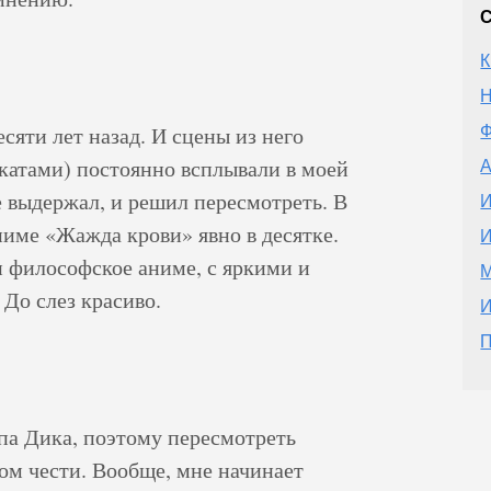
К
Н
сяти лет назад. И сцены из него
Ф
катами) постоянно всплывали в моей
А
е выдержал, и решил пересмотреть. В
И
име «Жажда крови» явно в десятке.
И
 философское аниме, с яркими и
М
До слез красиво.
И
П
па Дика, поэтому пересмотреть
ом чести. Вообще, мне начинает